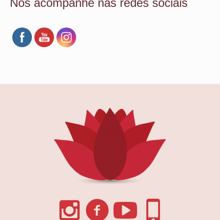
Nos acompanhe nas redes sociais