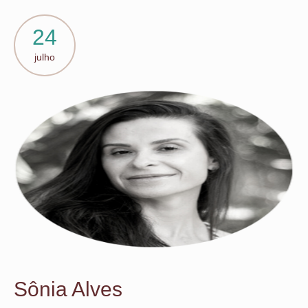
24
julho
Sônia Alves