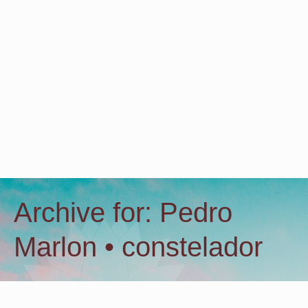
Archive for: Pedro
Marlon • constelador