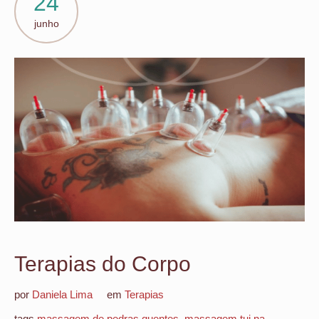
24
junho
Terapias do Corpo
por
Daniela Lima
em
Terapias
tags
massagem de pedras quentes
,
massagem tui na
,