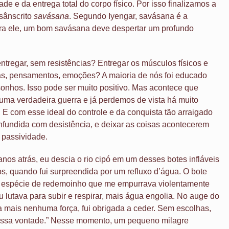
e e da entrega total do corpo físico. Por isso finalizamos a
 sânscrito
savásana
. Segundo Iyengar, savásana é a
ra ele, um bom savásana deve despertar um profundo
entregar, sem resistências? Entregar os músculos físicos e
as, pensamentos, emoções? A maioria de nós foi educado
 sonhos. Isso pode ser muito positivo. Mas acontece que
uma verdadeira guerra e já perdemos de vista há muito
a. E com esse ideal do controle e da conquista tão arraigado
fundida com desistência, e deixar as coisas acontecerem
 passividade.
os atrás, eu descia o rio cipó em um desses botes infláveis
, quando fui surpreendida por um refluxo d’água. O bote
a espécie de redemoinho que me empurrava violentamente
u lutava para subir e respirar, mais água engolia. No auge do
 mais nenhuma força, fui obrigada a ceder. Sem escolhas,
 Vossa vontade.” Nesse momento, um pequeno milagre