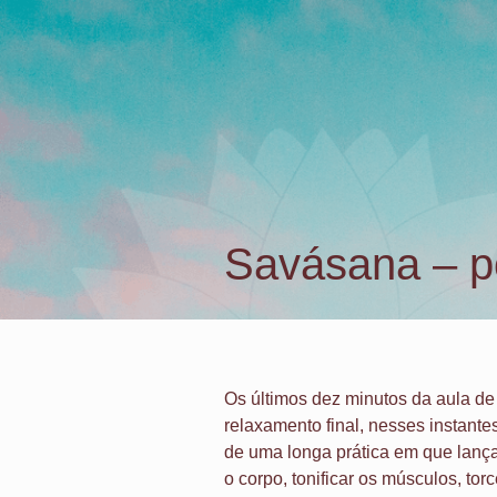
Estamos em Lagoa Santa/MG |
Whats
Savásana – p
Os últimos dez minutos da aula d
relaxamento final, nesses instant
de uma longa prática em que lan
o corpo, tonificar os músculos, torc