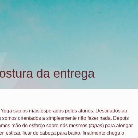
 app 31 9.7576-9706
LOTUS
YOGA
AYURVEDA
SPA
BL
ostura da entrega
e Yoga são os mais esperados pelos alunos. Destinados ao
es somos orientados a simplesmente não fazer nada. Depois
çamos mão do esforço sobre nós mesmos (
tapas
) para alongar
er, esticar, ficar de cabeça para baixo, finalmente chega o